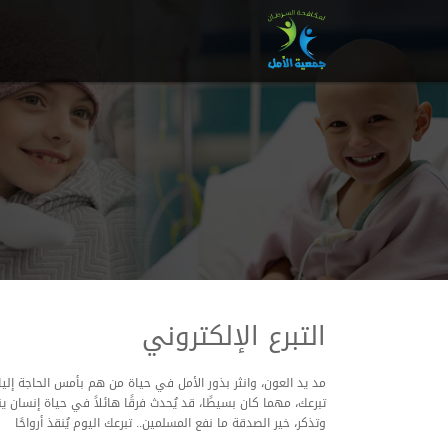
التبرع الإلكتروني
مد يد العون، وانثر بذور الأمل في حياة من هم بأمس الحاجة إليك
تبرعك، مهما كان بسيطًا، قد يُحدث فرقًا هائلاً في حياة إنسان ين
وتذكر، خير الصدقة ما نفع المسلمين.. تبرعك اليوم يُنقذ أرواحًا