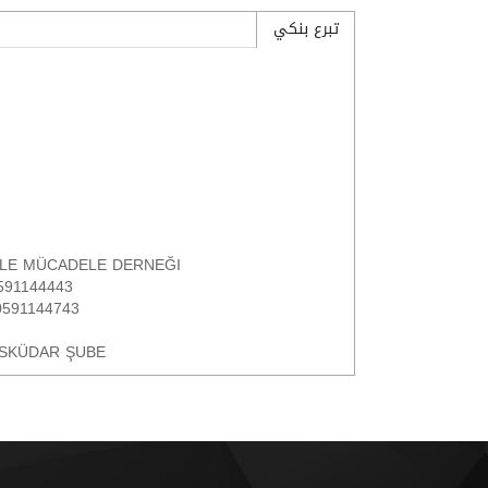
تبرع بنكي
SERLE MÜCADELE DERNEĞI
591144443
0591144743
. ÜSKÜDAR ŞUBE