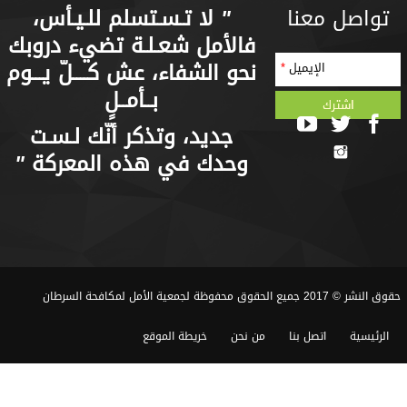
تواصل معنا
"
لا تـسـتسلم للـيـأس،
فالأمل شعـلـة تضيء دروبك
نحو الشفاء، عش كــــلّ يـــوم
الإيميل
*
بــأمــلٍ
جديد، وتذكر أنّك لـسـت
وحدك في هذه المعركة
"
حقوق النشر © 2017 جميع الحقوق محفوظة لجمعية الأمل لمكافحة السرطان
الرئيسية
اتصل بنا
من نحن
خريطة الموقع