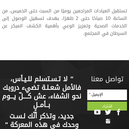
تستقبل العيادات المراجعين يوميًا من السبت حتى الخميس، من
الساعة 10 صباحًا حتى 2 ظهرًا، بهدف تسهيل الوصول إلى
الخدمات الصحية وتعزيز الوعي بأهمية الكشف المبكر عن
السرطان في المجتمع.
تواصل معنا
"
لا تـسـتسلم للـيـأس،
فالأمل شعـلـة تضيء دروبك
نحو الشفاء، عش كــــلّ يـــوم
الإيميل
*
بــأمــلٍ
جديد، وتذكر أنّك لـسـت
وحدك في هذه المعركة
"