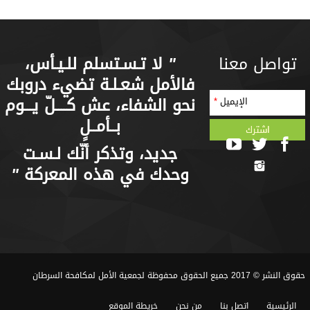
تواصل معنا
"
لا تـسـتسلم للـيـأس،
فالأمل شعـلـة تضيء دروبك
نحو الشفاء، عش كــــلّ يـــوم
الإيميل
*
بــأمــلٍ
جديد، وتذكر أنّك لـسـت
وحدك في هذه المعركة
"
حقوق النشر © 2017 جميع الحقوق محفوظة لجمعية الأمل لمكافحة السرطان
الرئيسية
اتصل بنا
من نحن
خريطة الموقع