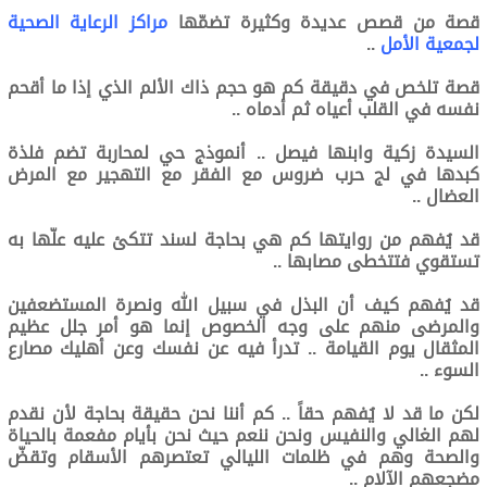
قصة من قصص عديدة وكثيرة تضمّها
مراكز الرعاية الصحية
لجمعية الأمل
..
قصة تلخص في دقيقة كم هو حجم ذاك الألم الذي إذا ما أقحم
نفسه في القلب أعياه ثم أدماه ..
السيدة زكية وابنها فيصل .. أنموذج حي لمحاربة تضم فلذة
كبدها في لج حرب ضروس مع الفقر مع التهجير مع المرض
العضال ..
قد يُفهم من روايتها كم هي بحاجة لسند تتكئ عليه علّها به
تستقوي فتتخطى مصابها ..
قد يُفهم كيف أن البذل في سبيل الله ونصرة المستضعفين
والمرضى منهم على وجه الخصوص إنما هو أمر جلل عظيم
المثقال يوم القيامة .. تدرأ فيه عن نفسك وعن أهليك مصارع
السوء ..
لكن ما قد لا يُفهم حقاً .. كم أننا نحن حقيقة بحاجة لأن نقدم
لهم الغالي والنفيس ونحن ننعم حيث نحن بأيام مفعمة بالحياة
والصحة وهم في ظلمات الليالي تعتصرهم الأسقام وتقضّ
مضجعهم الآلام ..