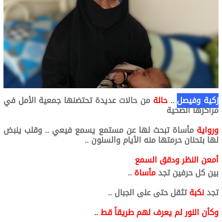
زكية وفيصل
..
حالة
من حالات عديدة تحتضنها جمعية الأمل في
مراكزها الصحية
ورواية
مأساة تبحث لها عن مستمع يسمع فيعي .. وقلب ينبض
لها بتحنان حرمتها منه الأيام والسنون ..
أمعن النظر ودقق السمع
بين كل حرفين تجد
مأساة
..
تجد
نكبة
تثقل حتى على الجبال ..
وكأن النور لم يعرف لهم طريقاً قط ..