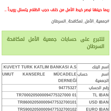
ربما حينها نبصر خيط الأمل من خلف حجب الظلام يتسلل رويداً ..
#جمعية_الأمل_لمكافحة_السرطان
للتبرع على حسابات جمعية الأمل لمكافحة
السرطان
اسم البنك
KUVEYT TURK KATLIM BANKASI A.S
اسم حساب
UMUT KANSERLE MÜCADELE
الجمعية
DERNEĞİ
رقم الحساب
94775327
TR7000205000094775327000 01
TL IBAN
TR860020500009477532700101
USD IBAN
TR590020500009477532700102
EURO IBAN