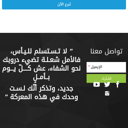
تبرع الآن
تواصل معنا
"
لا تـسـتسلم للـيـأس،
فالأمل شعـلـة تضيء دروبك
نحو الشفاء، عش كــــلّ يـــوم
الإيميل
*
بــأمــلٍ
جديد، وتذكر أنّك لـسـت
وحدك في هذه المعركة
"