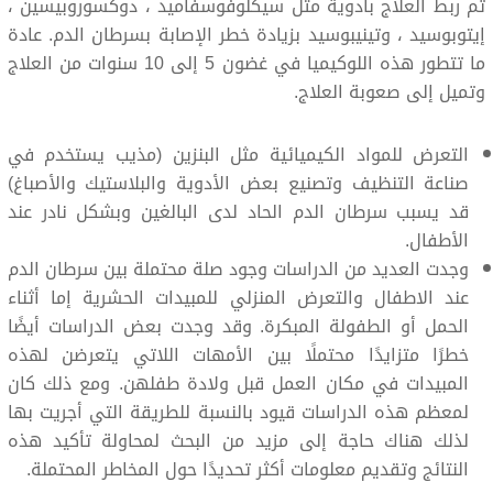
تم ربط العلاج بأدوية مثل سيكلوفوسفاميد ، دوكسوروبيسين ،
إيتوبوسيد ، وتينيبوسيد بزيادة خطر الإصابة بسرطان الدم. عادة
ما تتطور هذه اللوكيميا في غضون 5 إلى 10 سنوات من العلاج
وتميل إلى صعوبة العلاج.
التعرض للمواد الكيميائية مثل البنزين (مذيب يستخدم في
صناعة التنظيف وتصنيع بعض الأدوية والبلاستيك والأصباغ)
قد يسبب سرطان الدم الحاد لدى البالغين وبشكل نادر عند
الأطفال.
وجدت العديد من الدراسات وجود صلة محتملة بين سرطان الدم
عند الاطفال والتعرض المنزلي للمبيدات الحشرية إما أثناء
الحمل أو الطفولة المبكرة. وقد وجدت بعض الدراسات أيضًا
خطرًا متزايدًا محتملًا بين الأمهات اللاتي يتعرضن لهذه
المبيدات في مكان العمل قبل ولادة طفلهن. ومع ذلك كان
لمعظم هذه الدراسات قيود بالنسبة للطريقة التي أجريت بها
لذلك هناك حاجة إلى مزيد من البحث لمحاولة تأكيد هذه
النتائج وتقديم معلومات أكثر تحديدًا حول المخاطر المحتملة.