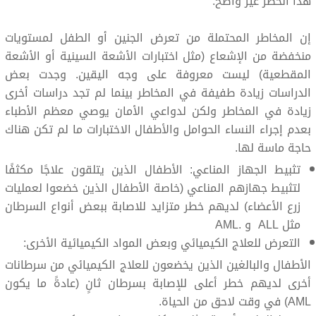
هذا الخطر غير واضح.
إن المخاطر المحتملة من تعرض الجنين أو الطفل لمستويات
منخفضة من الإشعاع (مثل اختبارات الأشعة السينية أو الأشعة
المقطعية) ليست معروفة على وجه اليقين. وجدت بعض
الدراسات زيادة طفيفة في المخاطر بينما لم تجد دراسات أخرى
زيادة في المخاطر ولكن لدواعي الأمان يوصي معظم الأطباء
بعدم إجراء النساء الحوامل والأطفال الاختبارات ما لم تكن هناك
حاجة ماسة لها.
تثبيط الجهاز المناعي: الأطفال الذين يتلقون علاجًا مكثفًا
لتثبيط جهازهم المناعي (خاصة الأطفال الذين خضعوا لعمليات
زرع الأعضاء) لديهم خطر متزايد للاصابة ببعض أنواع السرطان
مثل ALL و .AML
التعرض للعلاج الكيميائي وبعض المواد الكيميائية الأخرى:
الأطفال والبالغين الذين يخضعون للعلاج الكيميائي من سرطانات
أخرى لديهم خطر أعلى للإصابة بسرطان ثانٍ (عادةً ما يكون
AML) في وقت لاحق من الحياة.