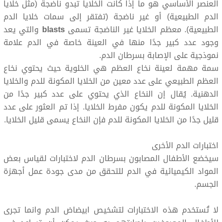
العنصر الأساسي هو ما إذا كانت الخلايا تبدو ناضجة (مثل خلايا
الدم الطبيعية) أو غير ناضجة (تفتقر إلى سمات خلايا الدم
الطبيعية). معظم الخلايا غير الناضجة تسمى
blasts
والتي يعد
وجود عدد كبير جدًا منها في العينة خاصة في الدم علامة
نموذجية على الإصابة بسرطان الدم.
سمة مهمة لعينة نخاع العظم هي الخلوية حيث يحتوي نخاع
العظم الطبيعي على عدد معين من الخلايا المكونة للدم والخلايا
الدهنية. يُقال إن النخاع الذي يحتوي على عدد كبير جدًا من
الخلايا المكونة للدم يكون مفرط الخلايا. إذا تم العثور على عدد
قليل جدًا من الخلايا المكونة للدم فإن النخاع يسمى قليل الخلايا.
اختبارات الدم الأخرى
سيخضع الأطفال المصابون بسرطان الدم لاختبارات لقياس بعض
المواد الكيميائية في الدم للتحقق من مدى جودة عمل أجهزة
الجسم.
لا تُستخدم هذه الاختبارات لتشخيص ابيضاض الدم وانما تجرى