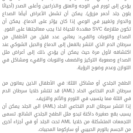
يؤدي إلى تورم في الوجه والعنق والذراعين وأعلى الصدر (أحيانًا
بلون جلد أحمر مزرق). يمكن أن تشمل الأعراض أيضًا الصداع
والدوار وتغيير في الوعي إذا كان يؤثر على الدماغ. يمكن أن
تكون متلازمة SVC مهددة للحياة لذا يجب معالجتها على الفور.
الصداع والنوبات والقيء: يعاني عدد قليل من الأطفال من
سرطان الدم الذي انتشر بالفعل إلى الدماغ والحبل الشوكي عند
اكتشافه لأول مرة حيث يمكن أن يؤدي ذلك إلى أعراض مثل
الصداع وصعوبة التركيز والضعف والنوبات والقيء ومشاكل في
التوازن وعدم وضوح الرؤية.
الطفح الجلدي أو مشاكل اللثة: في الأطفال الذين يعانون من
سرطان الدم النخاعي الحاد (AML) قد تنتشر خلايا سرطان الدم
في اللثة مما يتسبب في التورم والألم والنزيف.
إذا انتشر سرطان الدم النخاعي الحاد (AML) الى الجلد يمكن أن
يسبب بقع صغيرة داكنة تبدو مثل الطفح الجلدي الشائع. تسمى
التجمعات المتشكلة من خلايا AML تحت الجلد أو في أجزاء أخرى
من الجسم بالورم الحبيبي أو ساركوما المحببات.