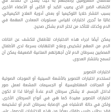
للأطفال المعروفين بإصابتهم به حيث يمكن أن تساعد في
اكتشاف الضرر الذي يصيب الكبد أو الكلى أو الأعضاء الأخرى
بسبب انتشار خلايا اللوكيميا أو بعض أدوية العلاج الكيميائي.
غالبًا ما تُجرى اختبارات لقياس مستويات المعادن المهمة في
الدم وكذلك للتأكد من تخثر الدم بشكل صحيح.
يمكن أيضًا اجراء هذه الاختبارات للأطفال للكشف عن انتانات
الدم. من المهم تشخيص وعلاج الالتهابات بسرعة لدى الأطفال
المصابين بسرطان الدم لأن أجهزتهم المناعية الضعيفة يمكن أن
تسمح بانتشار العدوى.
اختبارات التصوير
تستخدم اختبارات التصوير بالأشعة السينية أو الموجات الصوتية
أو المجالات المغناطيسية أو الجسيمات المشعة لعمل صور
لداخل الجسم. لا يشكل سرطان الدم عادةً أورامًا لذا لا تكون
اختبارات التصوير مفيدة كما هي في أنواع السرطان الأخرى.
ولكن في حالة الاشتباه في الإصابة بسرطان الدم أو تشخيصه
فقد يطلب طبيب طفلك بعضًا من هذه الاختبارات للحصول على