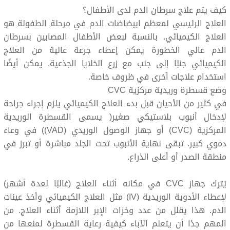
كيف يتم علاج سرطان الدم لدى الأطفال؟
العلاج الرئيسي لمعظم ابيضاضات الدم في مرحلة الطفولة هو
العلاج الكيميائي. بالنسبة لبعض الأطفال المصابين بسرطان
الدم عالي الخطورة يمكن إعطاء جرعة عالية من العلاج
الكيميائي جنبًا إلى جنب مع زرع الخلايا الجذعية. يمكن أيضًا
استخدام علاجات أخرى في ظروف خاصة.
وضع قسطرة وريدية مركزية CVC
في كثير من الأحيان قبل بدء العلاج الكيميائي يلزم إجراء جراحة
لإدخال أنبوب بلاستيكي صغير( يسمى القسطرة الوريدية
المركزية (CVC) أو جهاز الوصول الوريدي (VAD)) في وعاء
دموي كبير. تبقى نهاية الأنبوب تحت الجلد مباشرة أو تبرز في
منطقة الصدر أو أعلى الذراع.
يُترك جهاز CVC في مكانه أثناء العلاج (غالبًا لعدة أشهر)
لإعطاء الأدوية الوريدية (IV) مثل العلاج الكيميائي وأخذ عينات
الدم. هذا يقلل من عدد وخزات الإبر اللازمة أثناء العلاج. من
المهم جدًا أن يتعلم الآباء كيفية رعاية القسطرة لمنعها من