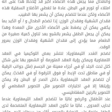
والطحال مما يجعل هذه الأعضاء أكبر قد يُلاحظ هذا على أنه
امتلاء أو تورم في البطن. عادة ما تغطي الأضلاع السفلية هذه
الأعضاء ولكن عندما تتضخم يمكن أن يشعر بها الطبيب.
فقدان الشهية وفقدان الوزن: إذا تضخم الطحال و / أو الكبد بما
يكفي يمكن أن يضغط على الأعضاء الأخرى مثل المعدة وهذا
يمكن أن يجعل الطفل يشعر بالشبع بعد تناول كمية صغيرة من
الطعام مما يؤدي إلى فقدان الشهية وفقدان الوزن بمرور
الوقت.
تضخم الغدد الليمفاوية: تنتشر بعض اللوكيميا في العقد
اللمفاوية ويمكن رؤية العقد المتورمة أو الشعور بها على شكل
كتل تحت الجلد أو في أجزاء معينة من الجسم (مثل جوانب الرقبة
أو في مناطق تحت الإبط أو فوق الترقوة أو في الفخذ). يمكن
أن تتضخم العقد الليمفاوية داخل الصدر أو البطن ولا يمكن
رؤيتها إلا في اختبارات التصوير مثل التصوير المقطعي أو
التصوير بالرنين المغناطيسي.
عند الأطفال والرضع غالبًا ما تتضخم العقد الليمفاوية عندما
تحارب العدوى , غالبًا ما تكون العقد الليمفاوية المتضخمة لدى
الطفل علامة على الإصابة بالعدوى أكثر من سرطان الدم ولكن