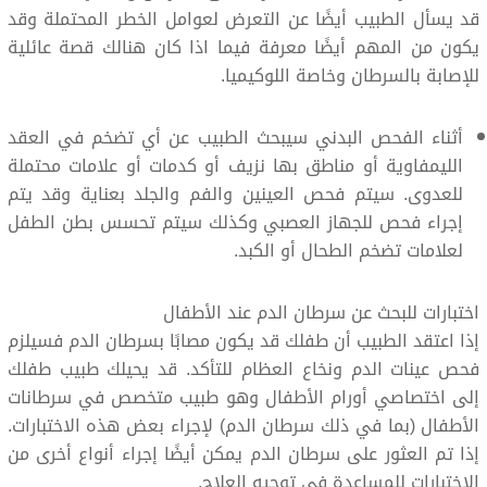
قد يسأل الطبيب أيضًا عن التعرض لعوامل الخطر المحتملة وقد
يكون من المهم أيضًا معرفة فيما اذا كان هنالك قصة عائلية
للإصابة بالسرطان وخاصة اللوكيميا.
أثناء الفحص البدني سيبحث الطبيب عن أي تضخم في العقد
الليمفاوية أو مناطق بها نزيف أو كدمات أو علامات محتملة
للعدوى. سيتم فحص العينين والفم والجلد بعناية وقد يتم
إجراء فحص للجهاز العصبي وكذلك سيتم تحسس بطن الطفل
لعلامات تضخم الطحال أو الكبد.
اختبارات للبحث عن سرطان الدم عند الأطفال
إذا اعتقد الطبيب أن طفلك قد يكون مصابًا بسرطان الدم فسيلزم
فحص عينات الدم ونخاع العظام للتأكد. قد يحيلك طبيب طفلك
إلى اختصاصي أورام الأطفال وهو طبيب متخصص في سرطانات
الأطفال (بما في ذلك سرطان الدم) لإجراء بعض هذه الاختبارات.
إذا تم العثور على سرطان الدم يمكن أيضًا إجراء أنواع أخرى من
الاختبارات للمساعدة في توجيه العلاج.