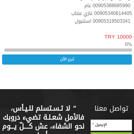
00905388685990 عام
00905340614405 غازي عنتاب
00905319503341 استنبول
10000 TRY
0%
تبرع الآن
تواصل معنا
"
لا تـسـتسلم للـيـأس،
فالأمل شعـلـة تضيء دروبك
نحو الشفاء، عش كــــلّ يـــوم
الإيميل
*